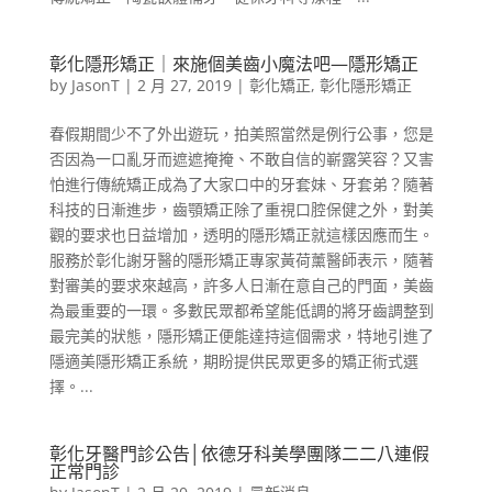
彰化隱形矯正｜來施個美齒小魔法吧—隱形矯正
by
JasonT
|
2 月 27, 2019
|
彰化矯正
,
彰化隱形矯正
春假期間少不了外出遊玩，拍美照當然是例行公事，您是
否因為一口亂牙而遮遮掩掩、不敢自信的嶄露笑容？又害
怕進行傳統矯正成為了大家口中的牙套妹、牙套弟？隨著
科技的日漸進步，齒顎矯正除了重視口腔保健之外，對美
觀的要求也日益增加，透明的隱形矯正就這樣因應而生。
服務於彰化謝牙醫的隱形矯正專家黃荷薰醫師表示，隨著
對審美的要求來越高，許多人日漸在意自己的門面，美齒
為最重要的一環。多數民眾都希望能低調的將牙齒調整到
最完美的狀態，隱形矯正便能達持這個需求，特地引進了
隱適美隱形矯正系統，期盼提供民眾更多的矯正術式選
擇。...
彰化牙醫門診公告│依德牙科美學團隊二二八連假
正常門診