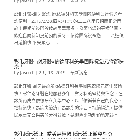
by
JasonT
|
2 月 20, 2019
|
最新消息
彰化牙醫-謝牙醫診所x依德牙科美學團隊便利您連假的看
診便利，2019/2/28(四)-3/1(六)的二二八連假期間正常門
診！假期前後門診候診民眾眾多，為節省您的等候時間，
歡迎舊雨新知提前預約看牙。依德團隊祝福您 二二八連假
出遊愉快 平安順心！...
彰化牙醫│謝牙醫x依德牙科美學團隊祝您元宵節快
樂！
by
JasonT
|
2 月 18, 2019
|
最新消息
彰化牙醫-謝牙醫診所x依德牙科美學團隊祝您元宵佳節愉
快！彰化謝牙醫在地服務多年，對牙科的堅持與信念，在
診所內成立依德牙科美學中心，以「依循著自己的良心、
把持道德，為病患治療」為診所的宗旨。持續精進，提供
民眾更完善與美的牙科診療，歡迎舊雨新知預約來診。...
彰化隱形矯正│愛美無極限 隱形矯正微整型夯