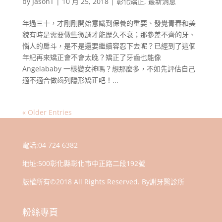
by
JasonT
|
10 月 25, 2018
|
彰化矯正
,
最新消息
年過三十，才剛剛開始意識到保養的重要、發覺青春和美
貌有時是需要做些微調才能歷久不衰；那參差不齊的牙、
惱人的戽斗，是不是還要繼續容忍下去呢？已經到了這個
年紀再來矯正會不會太晚？矯正了牙齒也能像
Angelababy 一樣變女神嗎？想那麼多，不如先評估自己
適不適合做齒列隱形矯正吧！...
« Older Entries
電話:
04 724 6382
地址:
500彰化縣彰化市中正路二段192號
版權所有©2018 All Rights Reserved. By謝牙醫診所
粉絲專頁