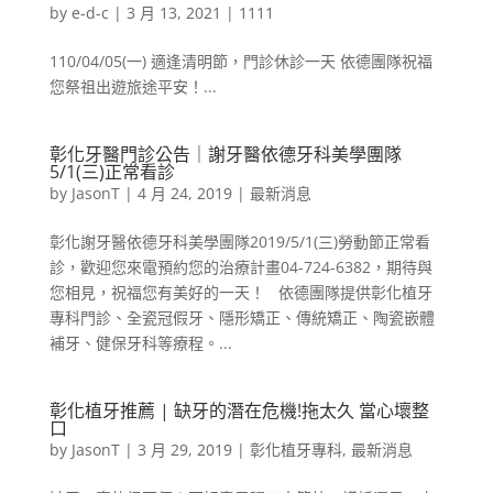
by
e-d-c
|
3 月 13, 2021
|
1111
110/04/05(一) 適逢清明節，門診休診一天 依德團隊祝福
您祭祖出遊旅途平安！...
彰化牙醫門診公告｜謝牙醫依德牙科美學團隊
5/1(三)正常看診
by
JasonT
|
4 月 24, 2019
|
最新消息
彰化謝牙醫依德牙科美學團隊2019/5/1(三)勞動節正常看
診，歡迎您來電預約您的治療計畫04-724-6382，期待與
您相見，祝福您有美好的一天！ 依德團隊提供彰化植牙
專科門診、全瓷冠假牙、隱形矯正、傳統矯正、陶瓷嵌體
補牙、健保牙科等療程。...
彰化植牙推薦 | 缺牙的潛在危機!拖太久 當心壞整
口
by
JasonT
|
3 月 29, 2019
|
彰化植牙專科
,
最新消息