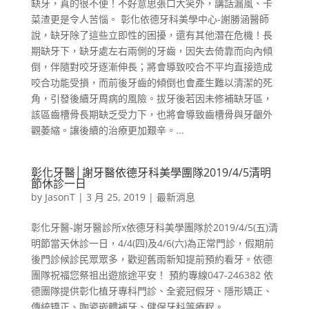
缺牙，真的很不便！不好意思張口大笑外，講話漏風、卡
菜渣更是令人苦惱。 彰化依德牙科美學中心-謝勝涵醫師
說，缺牙除了這些立即性的困擾，還有其他潛在危機！長
期缺牙下，缺牙處左右兩側的牙齒，因失去倚靠而向內傾
倒，伴隨對咬牙逐漸伸長；將會導致咬合不平均直接造成
咬合功能受損，而前後牙齒的傾倒也會產生難以清潔的死
角，引發後續牙周病的風險。拔牙後若因未修補缺牙區，
該區齒槽骨長期缺乏受力下，也將會導致齒槽骨與牙齦外
觀萎縮。讓後續的治療更加艱辛。...
彰化牙醫│謝牙醫依德牙科美學團隊2019/4/5清明
節休診一日
by
JasonT
|
3 月 25, 2019
|
最新消息
彰化牙醫-謝牙醫診所x依德牙科美學團隊於2019/4/5(五)清
明節當天休診一日，4/4(四)及4/6(六)為正常門診，假期前
後門診候診民眾眾多，歡迎舊雨新知提前預約看牙。依德
團隊祝福您祭祖出遊旅途平安！ 預約專線047-246382 依
德團隊提供彰化植牙專科門診、全瓷冠假牙、隱形矯正、
傳統矯正、陶瓷嵌體補牙、健保牙科等療程。...