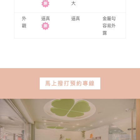
大
外
逼真
逼真
金屬勾
觀
容易外
露
馬上撥打預約專線