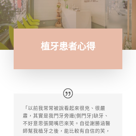
植牙患者心得
「以前我常常被說看起來很兇、很嚴
肅，其實是我門牙旁邊(側門牙)缺牙、
不好意思張開嘴巴來笑。自從謝勝涵醫
師幫我植牙之後，能比較有自信的笑，