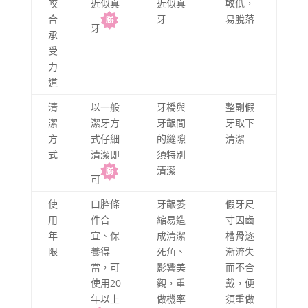
咬
近似真
近似真
較低，
合
牙
易脫落
牙
承
受
力
道
清
以一般
牙橋與
整副假
潔
潔牙方
牙齦間
牙取下
方
式仔細
的縫隙
清潔
式
清潔即
須特別
清潔
可
使
口腔條
牙齦萎
假牙尺
用
件合
縮易造
寸因齒
年
宜、保
成清潔
槽骨逐
限
養得
死角、
漸流失
當，可
影響美
而不合
使用20
觀，重
戴，便
年以上
做機率
須重做