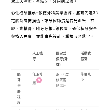
費工夫清潔，有蛀牙、牙周病之虞。
彰化植牙推薦-依德牙科美學團隊，擁有先進3D
電腦斷層掃描儀，讓牙醫師清楚看見血管、神
經、齒槽骨、臨牙牙根…等位置，確保植牙安全
與植入角度，並能事先設計、掌握咬合狀況。
人工植
固定式
活動式
牙
假牙(牙
假牙
橋)
臨
無須修
須360度
修磨較
牙
修磨兩
少
磨
修
側臨牙
磨
程
度