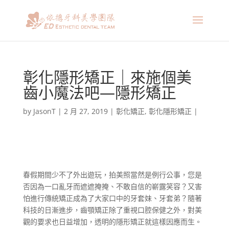
彰化隱形矯正｜來施個美
齒小魔法吧—隱形矯正
by
JasonT
|
2 月 27, 2019
|
彰化矯正
,
彰化隱形矯正
|
春假期間少不了外出遊玩，拍美照當然是例行公事，您是
否因為一口亂牙而遮遮掩掩、不敢自信的嶄露笑容？又害
怕進行傳統矯正成為了大家口中的牙套妹、牙套弟？隨著
科技的日漸進步，齒顎矯正除了重視口腔保健之外，對美
觀的要求也日益增加，透明的隱形矯正就這樣因應而生。