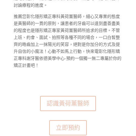
討論療程的進度。
推薦您彰化隱形矯正專科黃荷薰醫師，細心又專業的態度
是黃醫師的一貫的原則，讓患者的牙齒可以達到盡善盡美
的程度也是隱形矯正專家黃荷薰醫師所追求的目標。不管
上班、約會、面試、拍照等各種不同的場合，一口白皙整
齊的皓齒加上一抹陽光的笑容，絕對是你加分的方式及提
升自信的小魔法！心動不如馬上行動，快來電彰化隱形矯
正專科謝牙醫依德美學中心-預約一個獨一無二專屬於你的
矯正計畫吧！
認識黃荷薰醫師
立即預約