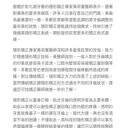
服務於彰化謝牙醫的隱形矯正專家黃荷薰醫師表示，隨著
對審美的要求來越高，許多人日漸在意自己的門面，美齒
為最重要的一環。多數民眾都希望能低調的將牙齒調整到
最完美的狀態，隱形矯正便能達持這個需求，特地引進了
隱適美隱形矯正系統，期盼提供民眾更多的矯正術式選
擇。
隱形矯正專家黃荷薰醫師深知許多愛美民眾的苦惱，致力
於精進隱形矯正技術，黃醫師說到，一般人對於牙齒矯正
的印象就是容易卡菜渣，口腔內壁很容易被矯正器刮傷等
等，多數民眾也會因為害怕療程間牙齒移動所造成的疼
痛。對比傳統矯正，隱形矯正大力的改善了上述的缺點。
當然傳統矯正跟隱形矯正的方式適合不同的牙齒狀況，建
議您可找矯正醫師做進一步的了解。
隱形矯正以量身訂做、貼合牙齒的透明牙套為主要本體，
如此以來便可以避免矯正器刮傷口腔內壁的疼痛。透明的
牙套就像蓋子一樣的罩在牙齒上，取代方便，再也沒有清
潔不易的困擾！不僅如此，高科技的隱形矯正還可以事先
透電腦運算一窺療程結束後的樣貌，讓您可以隨時與醫師