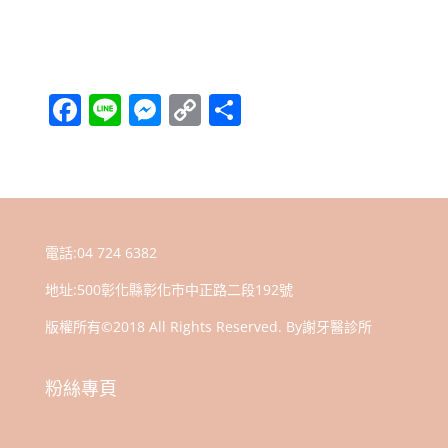
F
Li
M
C
分
a
n
e
o
享
c
e
ss
p
e
e
y
b
n
Li
電話:
04 724 6382
o
g
n
地址:
500彰化縣彰化市中正路二段192號
o
er
k
k
版權所有©2018 All Rights Reserved. By謝牙醫診所
粉絲專頁