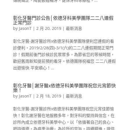
傳統矯正、陶瓷嵌體補牙、健保牙科等療程。...
彰化牙醫門診公告│依德牙科美學團隊二二八連假
正常門診
by
JasonT
|
2 月 20, 2019
|
最新消息
彰化牙醫-謝牙醫診所x依德牙科美學團隊便利您連假的看
診便利，2019/2/28(四)-3/1(六)的二二八連假期間正常門
診！假期前後門診候診民眾眾多，為節省您的等候時間，
歡迎舊雨新知提前預約看牙。依德團隊祝福您 二二八連假
出遊愉快 平安順心！...
彰化牙醫│謝牙醫x依德牙科美學團隊祝您元宵節快
樂！
by
JasonT
|
2 月 18, 2019
|
最新消息
彰化牙醫-謝牙醫診所x依德牙科美學團隊祝您元宵佳節愉
快！彰化謝牙醫在地服務多年，對牙科的堅持與信念，在
診所內成立依德牙科美學中心，以「依循著自己的良心、
把持道德，為病患治療」為診所的宗旨。持續精進，提供