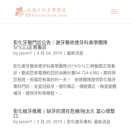
彰化牙醫門診公告｜謝牙醫依德牙科美學團隊
5/1(三)正常看診
by
JasonT
|
4 月 24, 2019
|
最新消息
彰化謝牙醫依德牙科美學團隊2019/5/1(三)勞動節正常看
診，歡迎您來電預約您的治療計畫04-724-6382，期待與
您相見，祝福您有美好的一天！ 依德團隊提供彰化植牙
專科門診、全瓷冠假牙、隱形矯正、傳統矯正、陶瓷嵌體
補牙、健保牙科等療程。...
彰化植牙推薦 | 缺牙的潛在危機!拖太久 當心壞整
口
by
JasonT
|
3 月 29, 2019
|
彰化植牙專科
,
最新消息