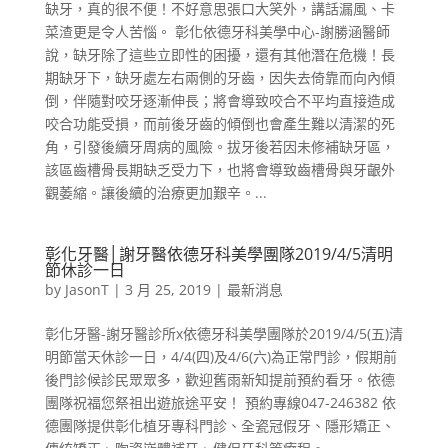
缺牙，真的很不便！不好意思張口大笑外，講話漏風、卡
菜渣更是令人苦惱。 彰化依德牙科美學中心-謝勝涵醫師
說，缺牙除了這些立即性的困擾，還有其他潛在危機！長
期缺牙下，缺牙處左右兩側的牙齒，因失去倚靠而向內傾
倒，伴隨對咬牙逐漸伸長；將會導致咬合不平均直接造成
咬合功能受損，而前後牙齒的傾倒也會產生難以清潔的死
角，引發後續牙周病的風險。拔牙後若因未修補缺牙區，
該區齒槽骨長期缺乏受力下，也將會導致齒槽骨與牙齦外
觀萎縮。讓後續的治療更加艱辛。...
彰化牙醫│謝牙醫依德牙科美學團隊2019/4/5清明
節休診一日
by
JasonT
|
3 月 25, 2019
|
最新消息
彰化牙醫-謝牙醫診所x依德牙科美學團隊於2019/4/5(五)清
明節當天休診一日，4/4(四)及4/6(六)為正常門診，假期前
後門診候診民眾眾多，歡迎舊雨新知提前預約看牙。依德
團隊祝福您祭祖出遊旅途平安！ 預約專線047-246382 依
德團隊提供彰化植牙專科門診、全瓷冠假牙、隱形矯正、