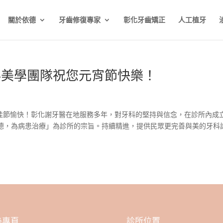
關於依德
牙齒修復專家
彰化牙齒矯正
人工植牙
科美學團隊祝您元宵節快樂！
宵佳節愉快！彰化謝牙醫在地服務多年，對牙科的堅持與信念，在診所內成
德，為病患治療」為診所的宗旨。持續精進，提供民眾更完善與美的牙科
絲專頁
診所位置