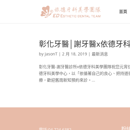
首頁
彰化牙醫│謝牙醫x依德牙
by
JasonT
|
2 月 18, 2019
|
最新消息
彰化牙醫-謝牙醫診所x依德牙科美學團隊祝您元
德牙科美學中心，以「依循著自己的良心、把持道
療，歡迎舊雨新知預約來診。...
粉
電話:
04 724 6382