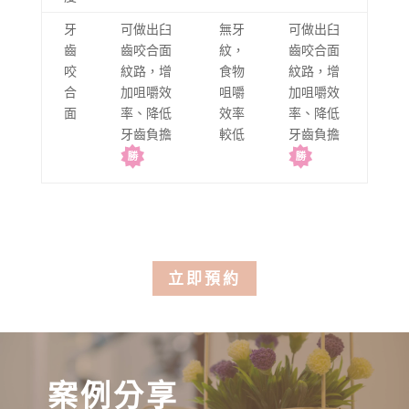
牙
可做出臼
無牙
可做出臼
齒
齒咬合面
紋，
齒咬合面
咬
紋路，增
食物
紋路，增
合
加咀嚼效
咀嚼
加咀嚼效
面
率、降低
效率
率、降低
牙齒負擔
較低
牙齒負擔
立即預約
案例分享