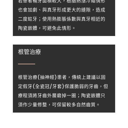
若患者補牙面積較大，樹脂熱漲冷縮情形
也會加劇、
與真牙形成更大的縫隙，造成
二度蛀牙；
使用熱膨脹係數與真牙相近的
陶瓷嵌體，可避免此情形。
根管治療
根管治療(抽神經)患者，傳統上建議以固
定假牙(
全瓷冠/牙套)保護脆弱的牙齒，但
療程須將牙齒外層磨掉一圈；
陶瓷嵌體只
須作少量修整，可保留較多自然齒質。