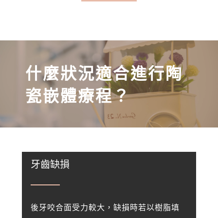
什麼狀況適合進行陶
瓷嵌體療程？
牙齒缺損
後牙咬合面受力較大，缺損時若以樹脂填