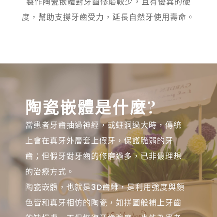
製作陶瓷嵌體對牙齒修磨較少，且有優異的硬
度，
幫助支撐牙齒受力，延長自然牙使用壽命。
陶瓷嵌體是什麼?
當患者牙齒抽過神經，或蛀洞過大時，
傳統
上會在真牙外層套上假牙，保護脆弱的牙
齒；
但假牙對牙齒的修磨過多，已非最理想
的治療方式。
陶瓷嵌體，也就是3D齒雕，
是利用強度與顏
色皆和真牙相仿的陶瓷，
如拼圖般補上牙齒