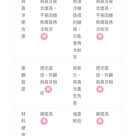
與
與真牙密
熱漲
與真牙密
真
合度高，
冷縮
合度高，
牙
不易因縫
造成
不易因縫
密
隙導致再
的縫
隙導致再
合
次蛀牙
隙，
次蛀牙
度
可能
會再
次蛀
牙
美
透光度
易氧
透光度
觀
佳、外觀
化，
佳、外觀
程
與真牙相
與真
與真牙相
度
牙產
近
生色
差
材
硬度高
強度
硬度高
料
較低
硬
度