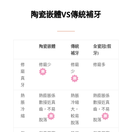
陶瓷嵌體VS傳統補牙
陶瓷嵌體
傳統
全瓷冠(假
補牙
牙)
修
修磨少
修磨
修磨多
磨
少
真
牙
熱
熱膨脹係
熱脹
熱膨脹係
脹
數接近真
冷縮
數接近真
冷
齒，不易
大，
齒，不易
縮
較易
脫落
脫落
脫落