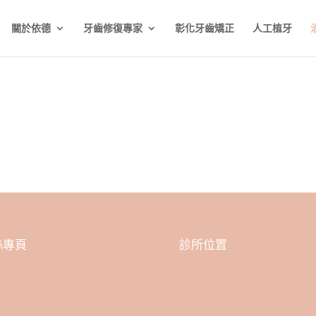
關於依德
牙齒修復專家
彰化牙齒矯正
人工植牙
絲專頁
診所位置