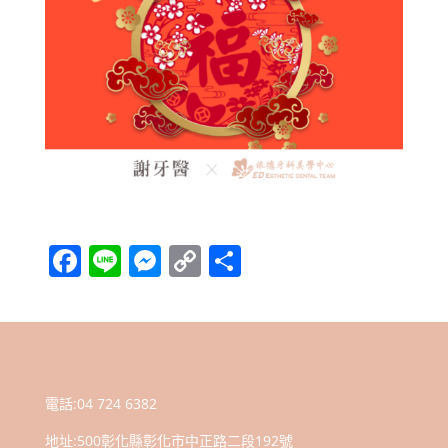
F
Li
M
C
分
a
n
e
o
享
c
e
ss
p
e
e
y
b
n
Li
電話:
04 724 6382
o
g
n
地址:
500彰化縣彰化市中正路二段192號