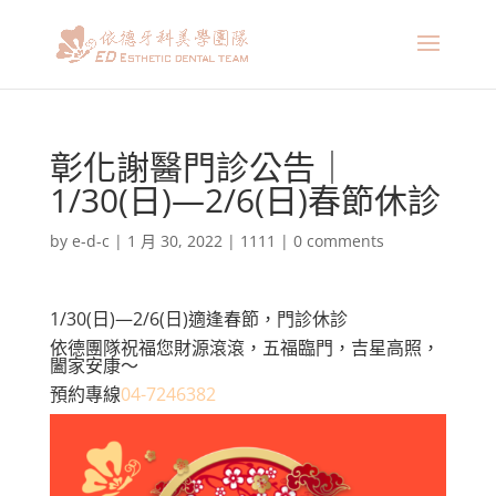
彰化謝醫門診公告｜
1/30(日)—2/6(日)春節休診
by
e-d-c
|
1 月 30, 2022
|
1111
|
0 comments
1/30(日)—2/6(日)適逢春節，門診休診
依德團隊祝福您財源滾滾，五福臨門，吉星高照，
闔家安康～
預約專線
04-7246382