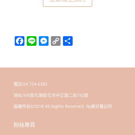
F
Li
M
C
分
a
n
e
o
享
c
e
ss
p
e
e
y
b
n
Li
電話:
04 724 6382
o
g
n
地址:
500彰化縣彰化市中正路二段192號
o
er
k
k
版權所有©2018 All Rights Reserved. By謝牙醫診所
粉絲專頁