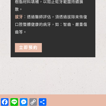
樹脂材料填補，
以阻止蛀牙範圍持續擴
散。
拔牙
：透過醫師評估，須透過拔除來恢復
口腔整體健康的病牙，如：
智齒、嚴重傷
齒等。
立即預約
Facebook
Line
Messenger
Copy
分